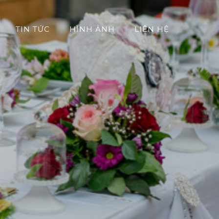
TIN TỨC
HÌNH ẢNH
LIÊN HỆ