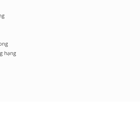
̀ng
oong
ng hạng