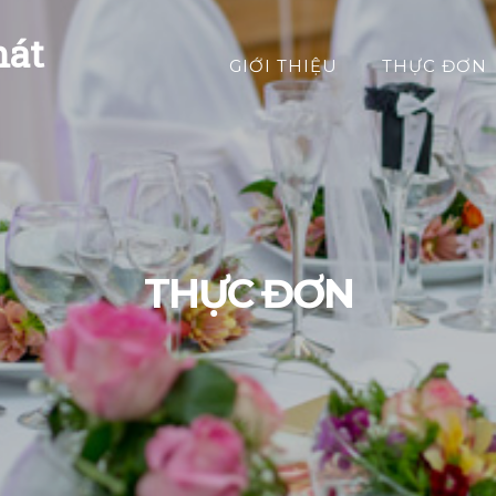
hát
GIỚI THIỆU
THỰC ĐƠN
THỰC ĐƠN