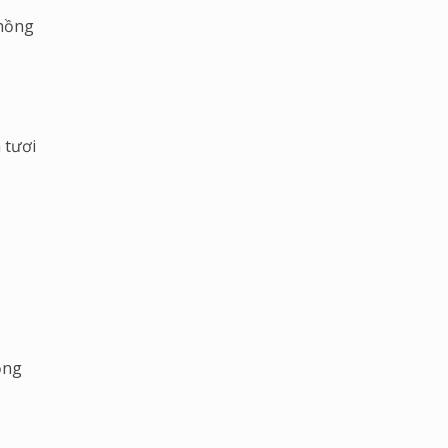
phồng
n tươi
ồng