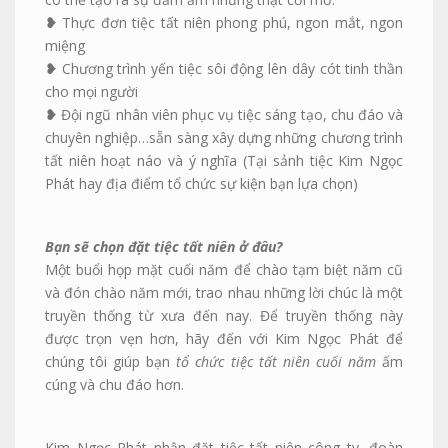
❥
Thực đơn tiệc tất niên phong phú, ngon mắt, ngon
miệng
❥
Chương trình yến tiệc sôi động lên dây cót tinh thần
cho mọi người
❥
Đội ngũ nhân viên phục vụ tiệc sáng tạo, chu đáo và
chuyên nghiệp…sẵn sàng xây dựng những chương trình
tất niên hoạt náo và ý nghĩa (Tại sảnh tiệc Kim Ngọc
Phát hay địa điểm tổ chức sự kiện bạn lựa chọn)
Bạn sẽ chọn đặt tiệc tất niên ở đâu?
Một buổi họp mặt cuối năm để chào tạm biệt năm cũ
và đón chào năm mới, trao nhau những lời chúc là một
truyền thống từ xưa đến nay. Để truyền thống này
được trọn vẹn hơn, hãy đến với Kim Ngọc Phát để
chúng tôi giúp bạn
tổ chức tiệc tất niên cuối năm
ấm
cúng và chu đáo hơn.
Kim Ngọc Phát nhận đặt tiệc tất niên công ty, đoàn